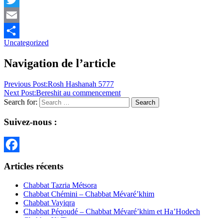
Twitter
Email
Uncategorized
Partager
Navigation de l’article
Previous Post:
Rosh Hashanah 5777
Next Post:
Bereshit au commencement
Search for:
Search
Suivez-nous :
Facebook
Articles récents
Chabbat Tazria Métsora
Chabbat Chémini – Chabbat Mévaré’khim
Chabbat Vayiqra
Chabbat Péqoudé – Chabbat Mévaré’khim et Ha’Hodech