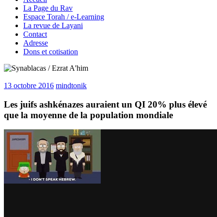
La Page du Rav
Espace Torah / e-Learning
La revue de Layani
Contact
Adresse
Dons et cotisation
13 octobre 2016
mindtonik
Les juifs ashkénazes auraient un QI 20% plus élevé
que la moyenne de la population mondiale