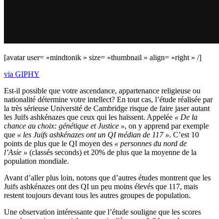
[avatar user= »mindtonik » size= »thumbnail » align= »right » /]
via GIPHY
Est-il possible que votre ascendance, appartenance religieuse ou
nationalité détermine votre intellect? En tout cas, l’étude réalisée par
la très sérieuse Université de Cambridge risque de faire jaser autant
les Juifs ashkénazes que ceux qui les haïssent. Appelée
« De la
chance au choix: génétique et Justice »
, on y apprend par exemple
que
« les Juifs ashkénazes ont un QI médian de 117 »
. C’est 10
points de plus que le QI moyen des
« personnes du nord de
l’Asie »
(classés seconds) et 20% de plus que la moyenne de la
population mondiale.
Avant d’aller plus loin, notons que d’autres études montrent que les
Juifs ashkénazes ont des QI un peu moins élevés que 117, mais
restent toujours devant tous les autres groupes de population.
Une observation intéressante que l’étude souligne que les scores