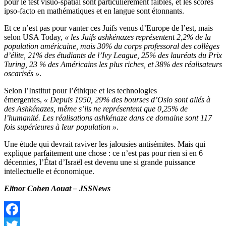
pour le test visuo-spatial sont particulièrement faibles, et les scores
ipso-facto en mathématiques et en langue sont étonnants.
Et ce n’est pas pour vanter ces Juifs venus d’Europe de l’est, mais
selon USA Today,
« les Juifs ashkénazes représentent 2,2% de la
population américaine, mais 30% du corps professoral des collèges
d’élite, 21% des étudiants de l’Ivy League, 25% des lauréats du Prix
Turing, 23 % des Américains les plus riches, et 38% des réalisateurs
oscarisés »
.
Selon l’Institut pour l’éthique et les technologies
émergentes,
« Depuis 1950, 29% des bourses d’Oslo sont allés à
des Ashkénazes, même s’ils ne représentent que 0,25% de
l’humanité. Les réalisations ashkénaze dans ce domaine sont 117
fois supérieures à leur population »
.
Une étude qui devrait raviver les jalousies antisémites. Mais qui
explique parfaitement une chose : ce n’est pas pour rien si en 6
décennies, l’État d’Israël est devenu une si grande puissance
intellectuelle et économique.
Elinor Cohen Aouat – JSSNews
Facebook