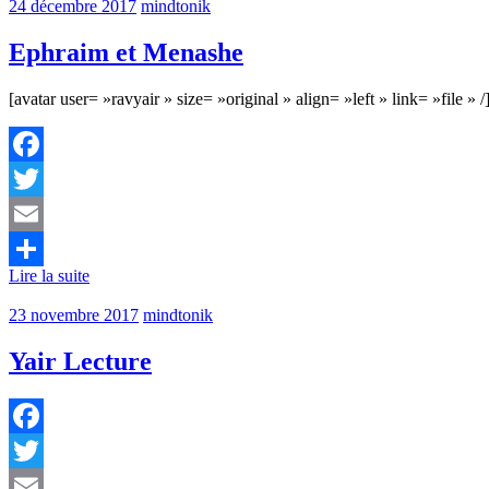
24 décembre 2017
mindtonik
Ephraim et Menashe
[avatar user= »ravyair » size= »original » align= »left » link= »file
Facebook
Twitter
Email
Lire la suite
Partager
23 novembre 2017
mindtonik
Yair Lecture
Facebook
Twitter