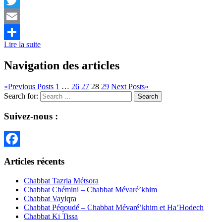
Facebook
Twitter
Email
Lire la suite
Partager
Navigation des articles
«
Previous Posts
1
…
26
27
28
29
Next Posts
»
Search for:
Search
Suivez-nous :
Facebook
Articles récents
Chabbat Tazria Métsora
Chabbat Chémini – Chabbat Mévaré’khim
Chabbat Vayiqra
Chabbat Péqoudé – Chabbat Mévaré’khim et Ha’Hodech
Chabbat Ki Tissa