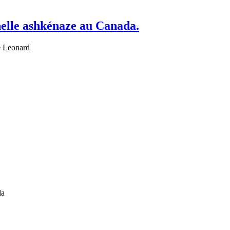
nelle ashkénaze au Canada.
e Leonard
la