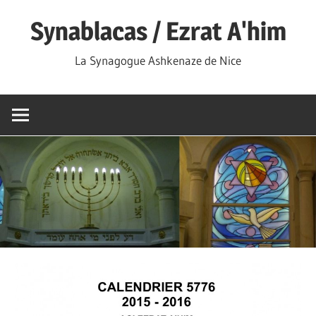
Skip
Synablacas / Ezrat A'him
to
content
La Synagogue Ashkenaze de Nice