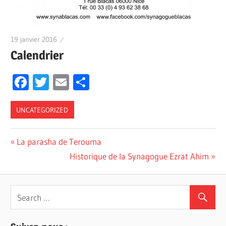
19 janvier 2016
Calendrier
Facebook
Twitter
Email
Partager
UNCATEGORIZED
Previous
La parasha de Terouma
Navigation
Post:
Next
Historique de la Synagogue Ezrat Ahim
de
Post:
l’article