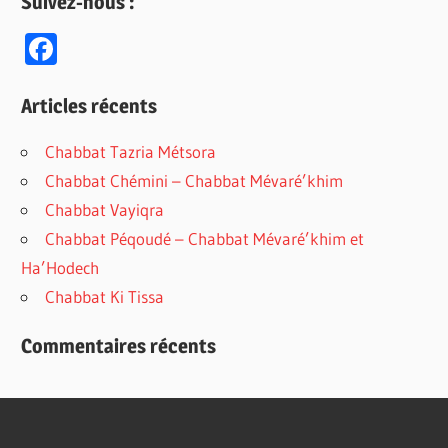
Suivez-nous :
F
ac
e
Articles récents
b
Chabbat Tazria Métsora
o
Chabbat Chémini – Chabbat Mévaré’khim
o
Chabbat Vayiqra
k
Chabbat Péqoudé – Chabbat Mévaré’khim et
Ha’Hodech
Chabbat Ki Tissa
Commentaires récents