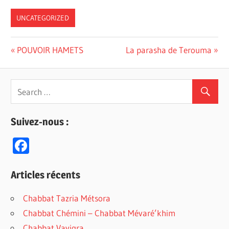
UNCATEGORIZED
Previous
POUVOIR HAMETS
Next
La parasha de Terouma
Navigation
Post:
Post:
de
l’article
Suivez-nous :
F
ac
e
Articles récents
b
Chabbat Tazria Métsora
o
Chabbat Chémini – Chabbat Mévaré’khim
o
Chabbat Vayiqra