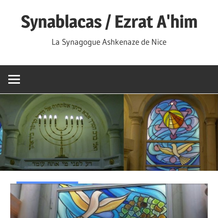
Skip
Synablacas / Ezrat A'him
to
content
La Synagogue Ashkenaze de Nice